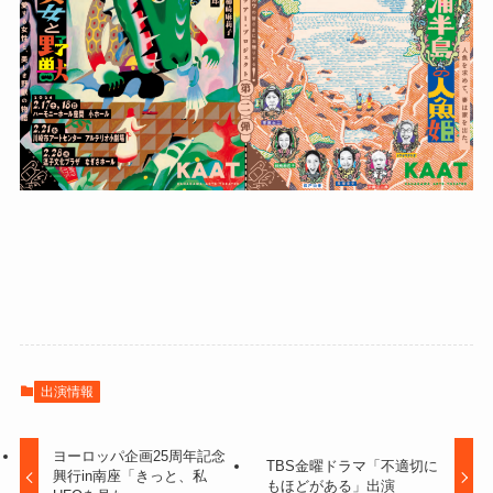
出演情報
ヨーロッパ企画25周年記念
TBS金曜ドラマ「不適切に
興行in南座「きっと、私
もほどがある」出演