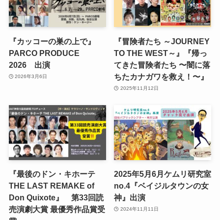
『カッコーの巣の上で』
『冒険者たち ～JOURNEY
PARCO PRODUCE
TO THE WEST～』『帰っ
2026 出演
てきた冒険者たち 〜闇に落
ちたカナガワを救え！〜』
2026年3月6日
2025年11月12日
『最後のドン・キホーテ
2025年5月6月ケムリ研究室
THE LAST REMAKE of
no.4『ベイジルタウンの女
Don Quixote』 第33回読
神』出演
売演劇大賞 最優秀作品賞受
2024年11月11日